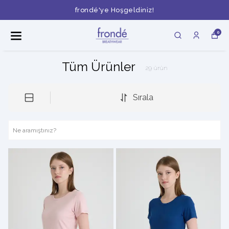
frondé'ye Hoşgeldiniz!
0
Tüm Ürünler
29
ürün
Sırala