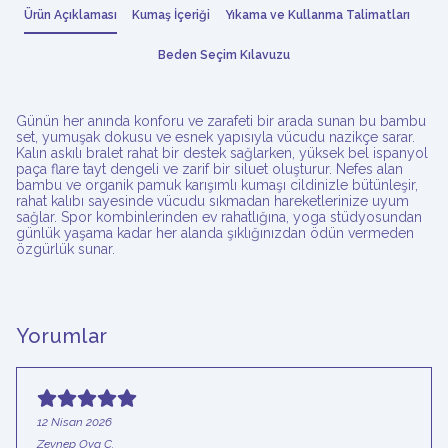
Ürün Açıklaması
Kumaş İçeriği
Yıkama ve Kullanma Talimatları
Beden Seçim Kılavuzu
Günün her anında konforu ve zarafeti bir arada sunan bu bambu
set, yumuşak dokusu ve esnek yapısıyla vücudu nazikçe sarar.
Kalın askılı bralet rahat bir destek sağlarken, yüksek bel ispanyol
paça flare tayt dengeli ve zarif bir siluet oluşturur. Nefes alan
bambu ve organik pamuk karışımlı kumaşı cildinizle bütünleşir,
rahat kalıbı sayesinde vücudu sıkmadan hareketlerinize uyum
sağlar. Spor kombinlerinden ev rahatlığına, yoga stüdyosundan
günlük yaşama kadar her alanda şıklığınızdan ödün vermeden
özgürlük sunar.
Yorumlar
12 Nisan 2026
Zeynep Oya
Ç.