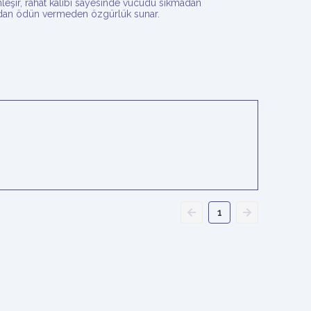
nleşir, rahat kalıbı sayesinde vücudu sıkmadan
ızdan ödün vermeden özgürlük sunar.
1