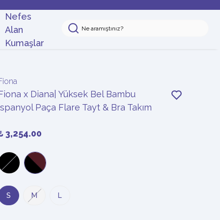
Nefes
Alan
Kumaşlar
Fiona
Fiona x Diana| Yüksek Bel Bambu
İspanyol Paça Flare Tayt & Bra Takım
₺ 3,254.00
S
M
L