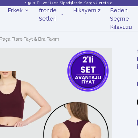
1.500 TL ve Üzeri Siparişlerde Kargo Ücretsiz.
Erkek
frondé
Hikayemiz
Beden
Setleri
Seçme
Kılavuzu
Paça Flare Tayt & Bra Takım