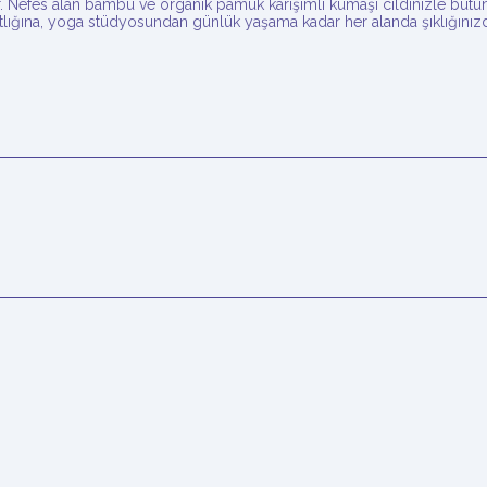
urur. Nefes alan bambu ve organik pamuk karışımlı kumaşı cildinizle bütü
atlığına, yoga stüdyosundan günlük yaşama kadar her alanda şıklığın