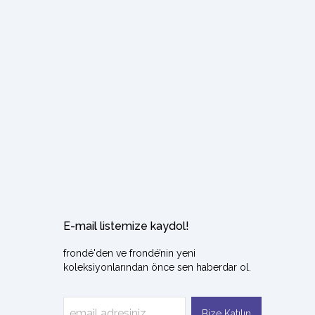
E-mail listemize kaydol!
frondé'den ve frondé’nin yeni
koleksiyonlarından önce sen haberdar ol.
Bize Katılın