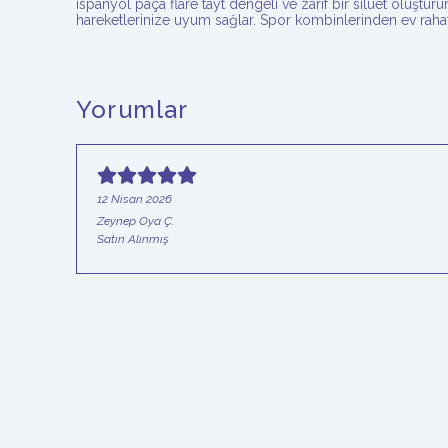
ispanyol paça flare tayt dengeli ve zarif bir siluet oluşt
hareketlerinize uyum sağlar. Spor kombinlerinden ev rah
Yorumlar
12 Nisan 2026
Zeynep Oya
Ç.
Satın Alınmış