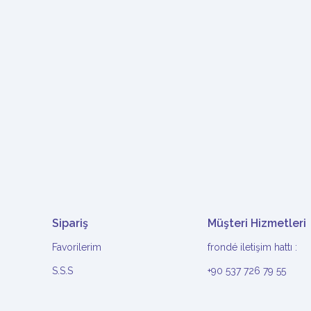
Sipariş
Müşteri Hizmetleri
Favorilerim
frondé iletişim hattı :
S.S.S
+90 537 726 79 55