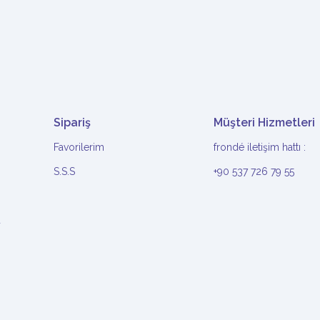
Sipariş
Müşteri Hizmetleri
Favorilerim
frondé iletişim hattı :
S.S.S
+90 537 726 79 55
u