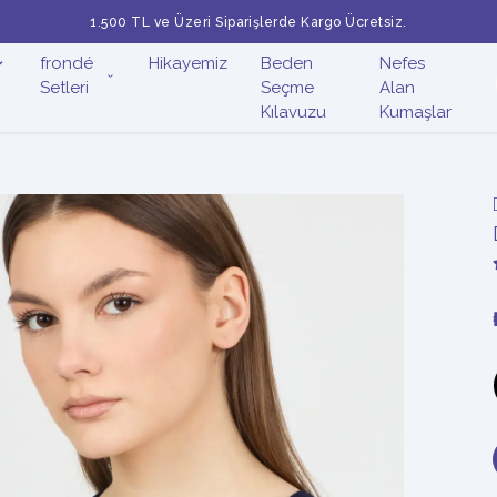
1.500 TL ve Üzeri Siparişlerde Kargo Ücretsiz.
frondé
Hikayemiz
Beden
Nefes
Setleri
Seçme
Alan
Kılavuzu
Kumaşlar