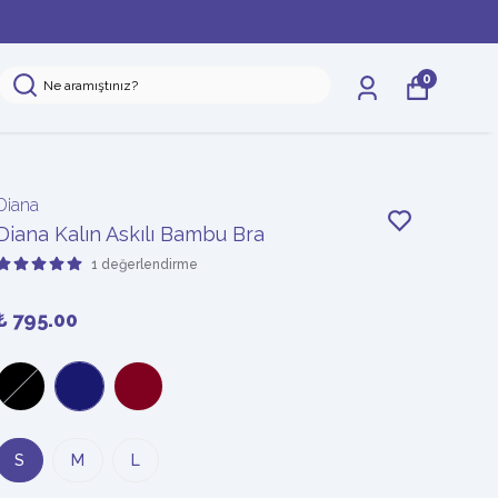
0
Diana
Diana Kalın Askılı Bambu Bra
1 değerlendirme
₺ 795.00
S
M
L