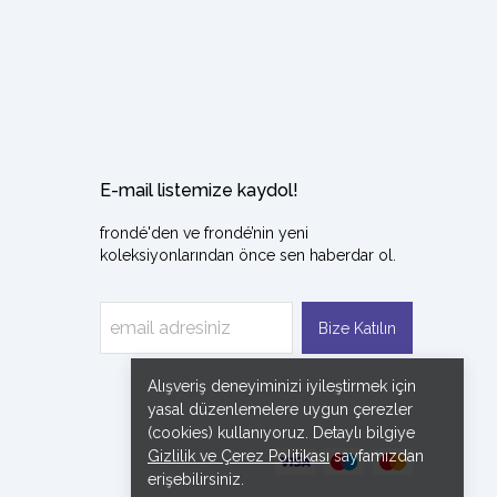
E-mail listemize kaydol!
frondé'den ve frondé’nin yeni
koleksiyonlarından önce sen haberdar ol.
Bize Katılın
Alışveriş deneyiminizi iyileştirmek için
yasal düzenlemelere uygun çerezler
(cookies) kullanıyoruz. Detaylı bilgiye
Gizlilik ve Çerez Politikası
sayfamızdan
erişebilirsiniz.