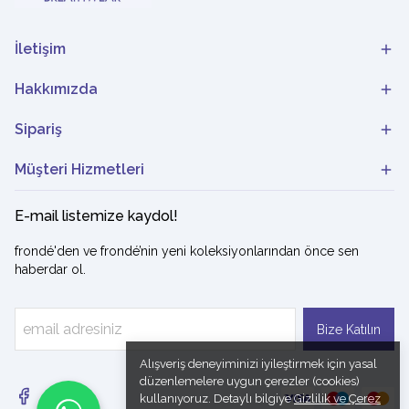
İletişim
Hakkımızda
Sipariş
Müşteri Hizmetleri
E-mail listemize kaydol!
frondé'den ve frondé’nin yeni koleksiyonlarından önce sen
haberdar ol.
Bize Katılın
Alışveriş deneyiminizi iyileştirmek için yasal
düzenlemelere uygun çerezler (cookies)
kullanıyoruz. Detaylı bilgiye
Gizlilik ve Çerez