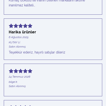
Kumaş dokusu ile inanın bilenen markaların aksine
inanılmaz kaliteli…
Harika ürünler
6 Ağustos 2025
KUTAY
U.
Satın Alınmış
Teşekkür ederiz, hayırlı satışlar dileriz
24 Temmuz 2026
bilge
k.
Satın Alınmış