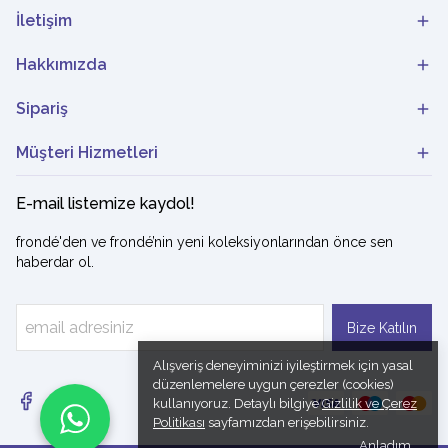
İletişim
Hakkımızda
Sipariş
Müşteri Hizmetleri
E-mail listemize kaydol!
frondé'den ve frondé’nin yeni koleksiyonlarından önce sen
haberdar ol.
Bize Katılın
Alışveriş deneyiminizi iyileştirmek için yasal
düzenlemelere uygun çerezler (cookies)
kullanıyoruz. Detaylı bilgiye
Gizlilik ve Çerez
Politikası
sayfamızdan erişebilirsiniz.
Anladım