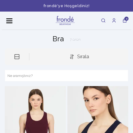
frondé'ye Hoşgeldiniz!
0
Bra
7
ürün
Sırala