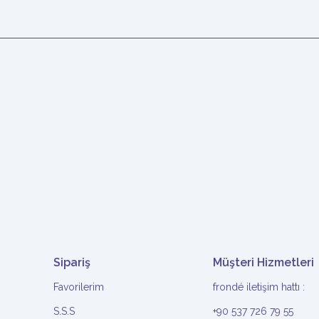
Sipariş
Müşteri Hizmetleri
Favorilerim
frondé iletişim hattı :
S.S.S
+90 537 726 79 55