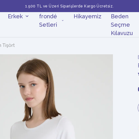
1.500 TL ve Üzeri Siparişlerde Kargo Ücretsiz.
Erkek
frondé
Hikayemiz
Beden
Setleri
Seçme
Kılavuzu
 Tişört