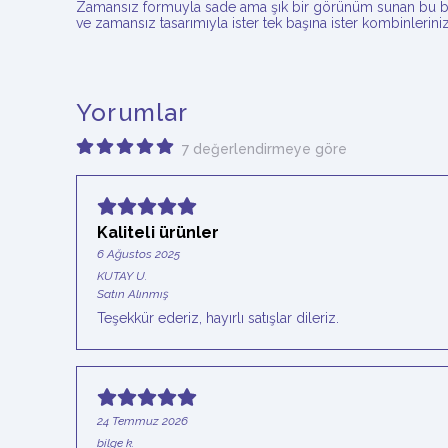
Zamansız formuyla sade ama şık bir görünüm sunan bu bisik
ve zamansız tasarımıyla ister tek başına ister kombinlerinizd
Yorumlar
7 değerlendirmeye göre
Kaliteli ürünler
6 Ağustos 2025
KUTAY
U.
Satın Alınmış
Teşekkür ederiz, hayırlı satışlar dileriz.
24 Temmuz 2026
bilge
k.