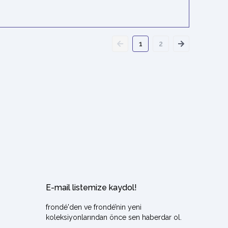
1
2
E-mail listemize kaydol!
frondé'den ve frondé’nin yeni
koleksiyonlarından önce sen haberdar ol.