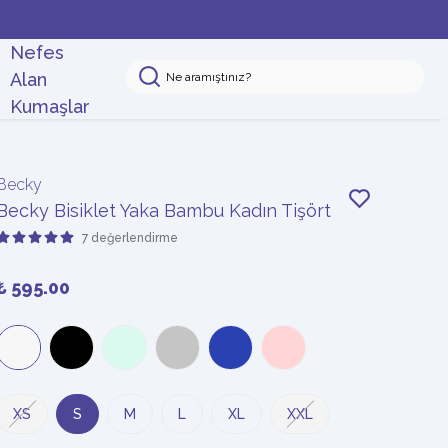
Nefes
Alan
Kumaşlar
Becky
Becky Bisiklet Yaka Bambu Kadın Tişört
7 değerlendirme
₺ 595.00
XS
S
M
L
XL
XXL