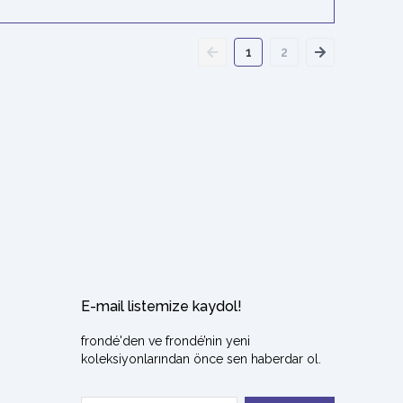
1
2
E-mail listemize kaydol!
frondé'den ve frondé’nin yeni
koleksiyonlarından önce sen haberdar ol.