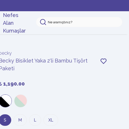
Nefes
Alan
Kumaşlar
becky
Becky Bisiklet Yaka 2'li Bambu Tişört
Paketi
₺ 1,190.00
S
M
L
XL