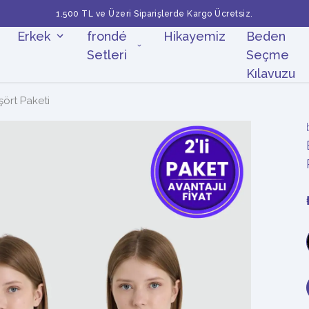
1.500 TL ve Üzeri Siparişlerde Kargo Ücretsiz.
Erkek
frondé
Hikayemiz
Beden
Setleri
Seçme
Kılavuzu
şört Paketi