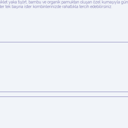
let yaka tişört,
bambu ve organik pamuktan oluşan özel kumaşıyla gün b
ter tek başına ister
kombinlerinizde rahatlıkla tercih edebilirsiniz.