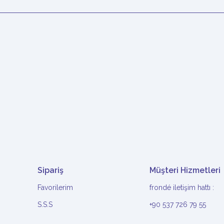
Sipariş
Müşteri Hizmetleri
Favorilerim
frondé iletişim hattı :
S.S.S
+90 537 726 79 55